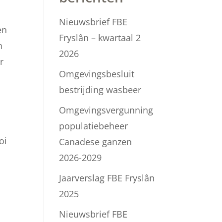
Nieuwsbrief FBE
en
Fryslân – kwartaal 2
n
2026
r
Omgevingsbesluit
bestrijding wasbeer
i
Omgevingsvergunning
populatiebeheer
oi
Canadese ganzen
2026-2029
Jaarverslag FBE Fryslân
2025
Nieuwsbrief FBE