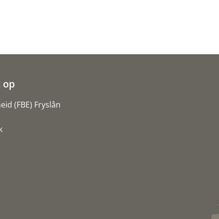
 op
id (FBE) Fryslân
k