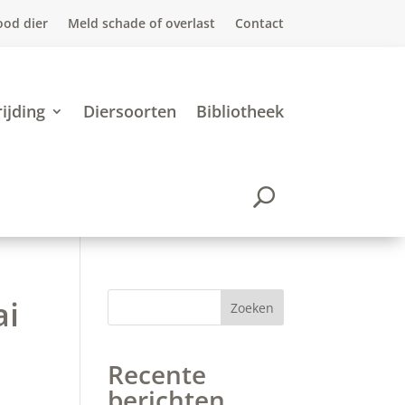
ood dier
Meld schade of overlast
Contact
ijding
Diersoorten
Bibliotheek
ai
Zoeken
Recente
berichten