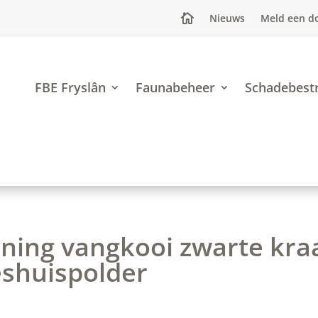
Nieuws
Meld een d

FBE Fryslân
Faunabeheer
Schadebestr
ing vangkooi zwarte kra
shuispolder