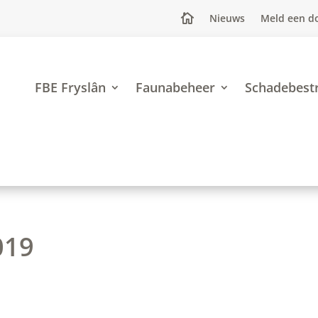
Nieuws
Meld een d

FBE Fryslân
Faunabeheer
Schadebestr
019