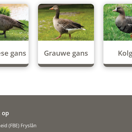
se gans
Kol
Grauwe gans
 op
id (FBE) Fryslân