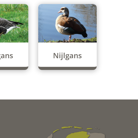
gans
Nijlgans