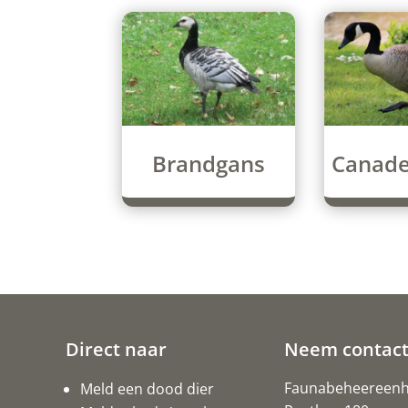
Canade
Brandgans
Direct naar
Neem contact
Faunabeheereenhe
Meld een dood dier