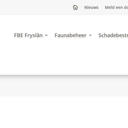
Nieuws
Meld een d

FBE Fryslân
Faunabeheer
Schadebestr