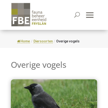
Home
/
Diersoorten
/
Overige vogels
Overige vogels